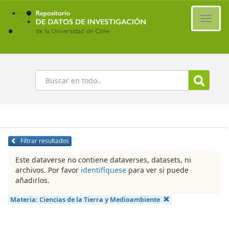
Ir
al
Cambi
contenido
naveg
principal
Buscar
Filtrar resultados
Este dataverse no contiene dataverses, datasets, ni
archivos. Por favor
identifíquese
para ver si puede
añadirlos.
Materia:
Ciencias de la Tierra y Medioambiente