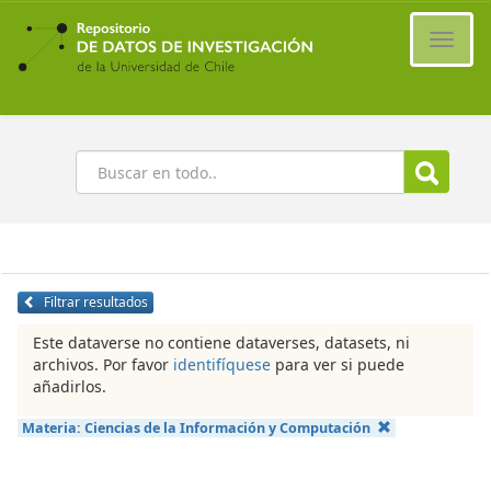
Ir
al
Cambi
contenido
naveg
principal
Buscar
Filtrar resultados
Este dataverse no contiene dataverses, datasets, ni
archivos. Por favor
identifíquese
para ver si puede
añadirlos.
Materia:
Ciencias de la Información y Computación