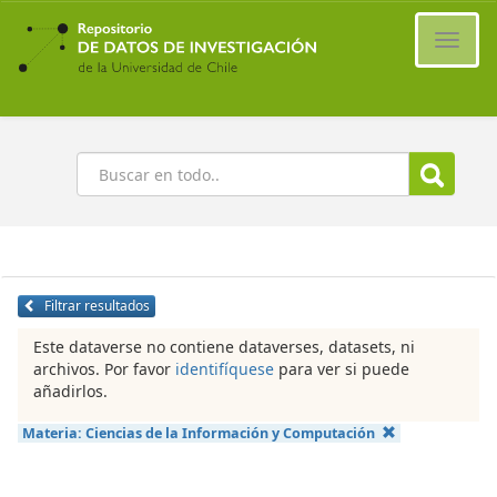
Ir
al
Cambi
contenido
naveg
principal
Buscar
Filtrar resultados
Este dataverse no contiene dataverses, datasets, ni
archivos. Por favor
identifíquese
para ver si puede
añadirlos.
Materia:
Ciencias de la Información y Computación