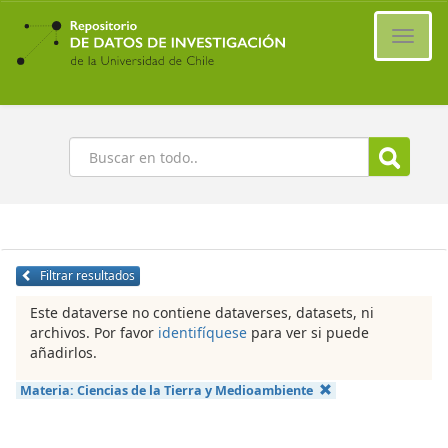
Ir
al
Cambi
contenido
naveg
principal
Buscar
Filtrar resultados
Este dataverse no contiene dataverses, datasets, ni
archivos. Por favor
identifíquese
para ver si puede
añadirlos.
Materia:
Ciencias de la Tierra y Medioambiente