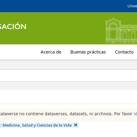
Unive
Acerca de
Buenas prácticas
Contacto
dataverse no contiene dataverses, datasets, ni archivos. Por favor
i
a:
Medicina, Salud y Ciencias de la Vida