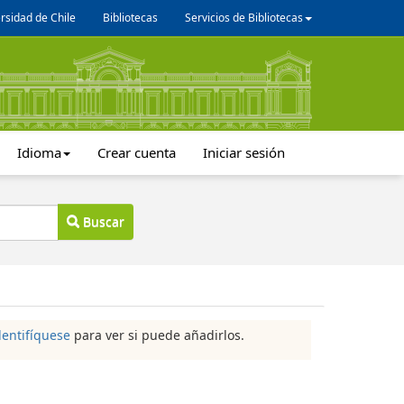
rsidad de Chile
Bibliotecas
Servicios de Bibliotecas
Idioma
Crear cuenta
Iniciar sesión
Buscar
dentifíquese
para ver si puede añadirlos.