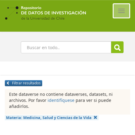
Ir
al
Cambi
contenido
naveg
principal
Buscar
Filtrar resultados
Este dataverse no contiene dataverses, datasets, ni
archivos. Por favor
identifíquese
para ver si puede
añadirlos.
Materia:
Medicina, Salud y Ciencias de la Vida