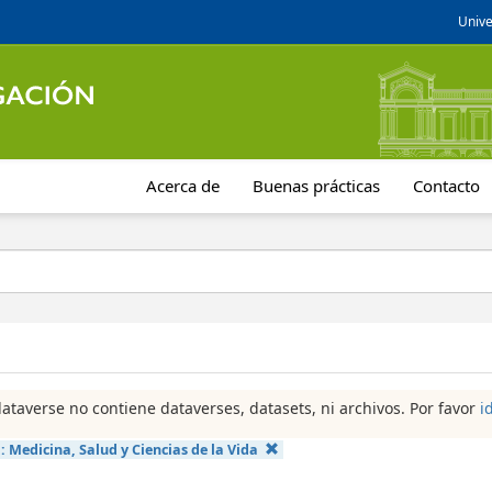
Unive
Acerca de
Buenas prácticas
Contacto
dataverse no contiene dataverses, datasets, ni archivos. Por favor
i
a:
Medicina, Salud y Ciencias de la Vida