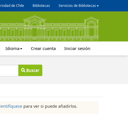
rsidad de Chile
Bibliotecas
Servicios de Bibliotecas
Idioma
Crear cuenta
Iniciar sesión
Buscar
dentifíquese
para ver si puede añadirlos.