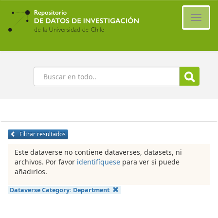
Ir
al
Cambi
contenido
naveg
principal
Buscar
Filtrar resultados
Este dataverse no contiene dataverses, datasets, ni
archivos. Por favor
identifíquese
para ver si puede
añadirlos.
Dataverse Category:
Department