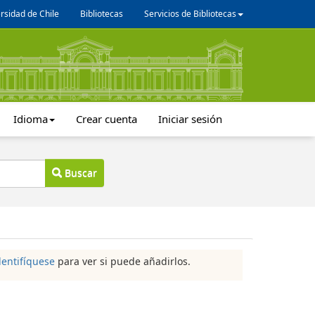
rsidad de Chile
Bibliotecas
Servicios de Bibliotecas
Idioma
Crear cuenta
Iniciar sesión
Buscar
dentifíquese
para ver si puede añadirlos.