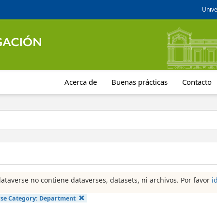
Unive
Acerca de
Buenas prácticas
Contacto
dataverse no contiene dataverses, datasets, ni archivos. Por favor
i
se Category:
Department