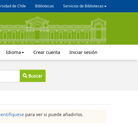
rsidad de Chile
Bibliotecas
Servicios de Bibliotecas
Idioma
Crear cuenta
Iniciar sesión
Buscar
dentifíquese
para ver si puede añadirlos.