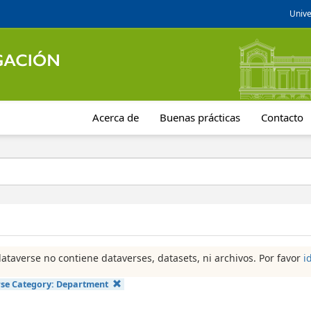
Unive
Acerca de
Buenas prácticas
Contacto
dataverse no contiene dataverses, datasets, ni archivos. Por favor
i
se Category:
Department