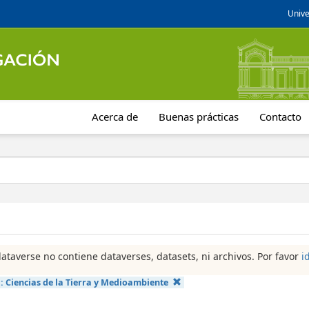
Unive
Acerca de
Buenas prácticas
Contacto
dataverse no contiene dataverses, datasets, ni archivos. Por favor
i
a:
Ciencias de la Tierra y Medioambiente