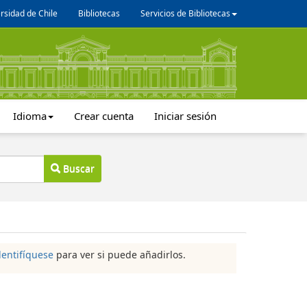
rsidad de Chile
Bibliotecas
Servicios de Bibliotecas
Idioma
Crear cuenta
Iniciar sesión
Buscar
dentifíquese
para ver si puede añadirlos.