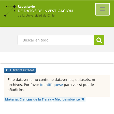
Ir
al
Cambi
contenido
naveg
principal
Buscar
Filtrar resultados
Este dataverse no contiene dataverses, datasets, ni
archivos. Por favor
identifíquese
para ver si puede
añadirlos.
Materia:
Ciencias de la Tierra y Medioambiente