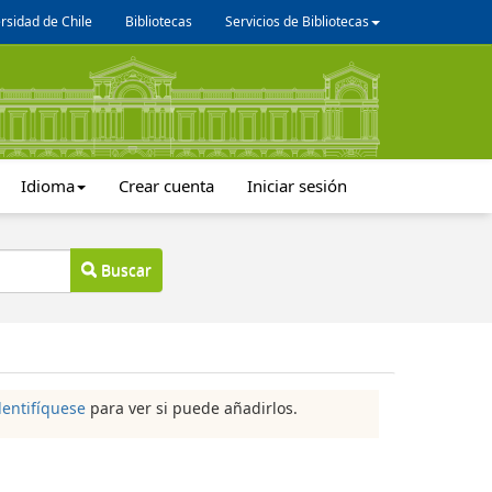
rsidad de Chile
Bibliotecas
Servicios de Bibliotecas
Idioma
Crear cuenta
Iniciar sesión
Buscar
dentifíquese
para ver si puede añadirlos.