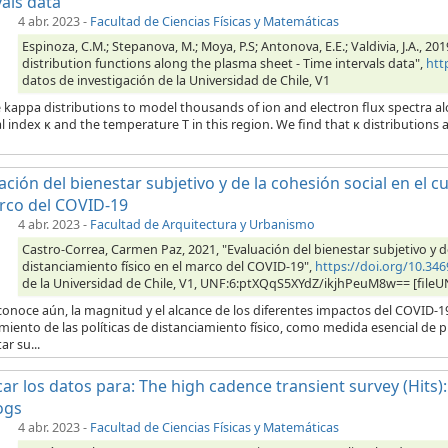
vals data
4 abr. 2023
-
Facultad de Ciencias Físicas y Matemáticas
Espinoza, C.M.; Stepanova, M.; Moya, P.S; Antonova, E.E.; Valdivia, J.A., 2
distribution functions along the plasma sheet - Time intervals data",
htt
datos de investigación de la Universidad de Chile, V1
 kappa distributions to model thousands of ion and electron flux spectra al
l index κ and the temperature T in this region. We find that κ distributions a
ación del bienestar subjetivo y de la cohesión social en el 
rco del COVID-19
4 abr. 2023
-
Facultad de Arquitectura y Urbanismo
Castro-Correa, Carmen Paz, 2021, "Evaluación del bienestar subjetivo y d
distanciamiento físico en el marco del COVID-19",
https://doi.org/10.3
de la Universidad de Chile, V1, UNF:6:ptXQqS5XYdZ/ikjhPeuM8w== [fileU
onoce aún, la magnitud y el alcance de los diferentes impactos del COVID-1
iento de las políticas de distanciamiento físico, como medida esencial de 
ar su...
car los datos para: The high cadence transient survey (Hits):
ogs
4 abr. 2023
-
Facultad de Ciencias Físicas y Matemáticas