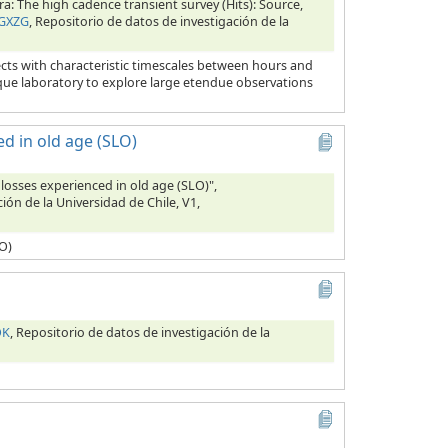
ra: The high cadence transient survey (Hits): Source,
SGXZG
, Repositorio de datos de investigación de la
ects with characteristic timescales between hours and
nique laboratory to explore large etendue observations
ed in old age (SLO)
 losses experienced in old age (SLO)",
ión de la Universidad de Chile, V1,
LO)
OK
, Repositorio de datos de investigación de la