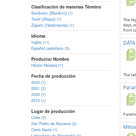
Clasificación de materias Término
Sombrero ((Bombín)) (1)
Textil ((Ropa)) (1)
The Hig
Zapato ((Vestimenta)) (1)
days, s
from ca
Idioma
Inglés (11)
DATA 
Español,castellano (3)
Productor Nombre
Héctor Morales (1)
The tab
Fecha de producción
2023 (1)
Para
2021 (2)
2020 (1)
2013 (1)
Lugar de producción
Parame
Chile (2)
San Pedro de Atacama (2)
Mitos
Cerro Navia (1)
Laboratorio de Etnografía (1)