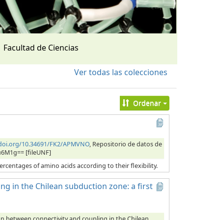
Facultad de Ciencias
Ver todas las colecciones
Ordenar
/doi.org/10.34691/FK2/APMVNO
, Repositorio de datos de
u6M1g== [fileUNF]
ercentages of amino acids according to their flexibility.
ng in the Chilean subduction zone: a first
ion between connectivity and coupling in the Chilean