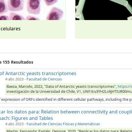
 celulares
de 155 Resultados
of Antarctic yeasts transcriptomes
4 abr. 2023
-
Facultad de Ciencias
Baeza, Marcelo, 2022, "Data of Antarctic yeasts transcriptomes",
https:/
investigación de la Universidad de Chile, V1, UNF:6:v3YH2Ls9jHTIUR00m
 expression of ORFs identified in different cellular pathways, including the p
car los datos para: Relation between connectivity and coupli
ach: Figures and Tables
4 abr. 2023
-
Facultad de Ciencias Físicas y Matemáticas
Martin, Fernanda; Pastén, Denisse, 2020, "Replicar los datos para: Relat