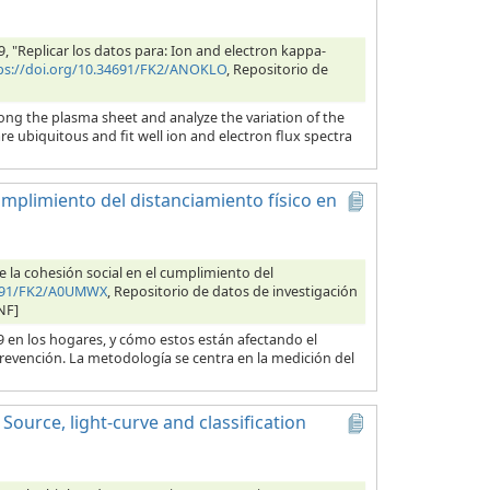
019, "Replicar los datos para: Ion and electron kappa-
ps://doi.org/10.34691/FK2/ANOKLO
, Repositorio de
ong the plasma sheet and analyze the variation of the
re ubiquitous and fit well ion and electron flux spectra
cumplimiento del distanciamiento físico en
e la cohesión social en el cumplimiento del
4691/FK2/A0UMWX
, Repositorio de datos de investigación
NF]
9 en los hogares, y cómo estos están afectando el
prevención. La metodología se centra en la medición del
 Source, light-curve and classification