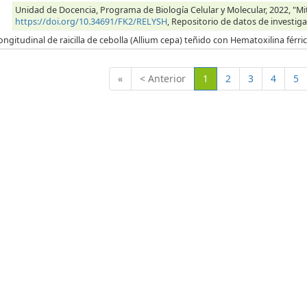
Unidad de Docencia, Programa de Biología Celular y Molecular, 2022, "Mitos
https://doi.org/10.34691/FK2/RELYSH
, Repositorio de datos de investiga
ongitudinal de raicilla de cebolla (Allium cepa) teñido con Hematoxilina férr
(Actual)
«
< Anterior
1
2
3
4
5