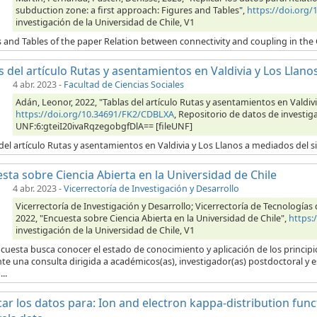
subduction zone: a first approach: Figures and Tables",
https://doi.org
investigación de la Universidad de Chile, V1
s and Tables of the paper Relation between connectivity and coupling in the
s del artículo Rutas y asentamientos en Valdivia y Los Llanos
4 abr. 2023
-
Facultad de Ciencias Sociales
Adán, Leonor, 2022, "Tablas del artículo Rutas y asentamientos en Valdivi
https://doi.org/10.34691/FK2/CDBLXA
, Repositorio de datos de investiga
UNF:6:gteiI20ivaRqzegobgfDlA== [fileUNF]
del artículo Rutas y asentamientos en Valdivia y Los Llanos a mediados del si
sta sobre Ciencia Abierta en la Universidad de Chile
4 abr. 2023
-
Vicerrectoría de Investigación y Desarrollo
Vicerrectoría de Investigación y Desarrollo; Vicerrectoría de Tecnología
2022, "Encuesta sobre Ciencia Abierta en la Universidad de Chile",
https:
investigación de la Universidad de Chile, V1
cuesta busca conocer el estado de conocimiento y aplicación de los principios
e una consulta dirigida a académicos(as), investigador(as) postdoctoral y 
..
car los datos para: Ion and electron kappa-distribution fun