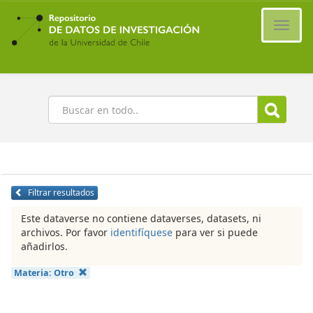
Ir
al
Cambi
contenido
naveg
principal
Buscar
Filtrar resultados
Este dataverse no contiene dataverses, datasets, ni
archivos. Por favor
identifíquese
para ver si puede
añadirlos.
Materia:
Otro