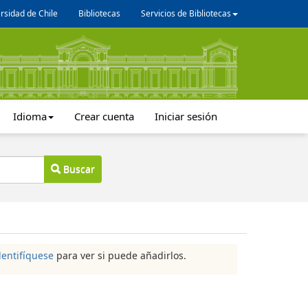
rsidad de Chile
Bibliotecas
Servicios de Bibliotecas
Idioma
Crear cuenta
Iniciar sesión
Buscar
dentifíquese
para ver si puede añadirlos.