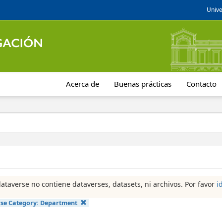
Unive
Acerca de
Buenas prácticas
Contacto
dataverse no contiene dataverses, datasets, ni archivos. Por favor
i
se Category:
Department