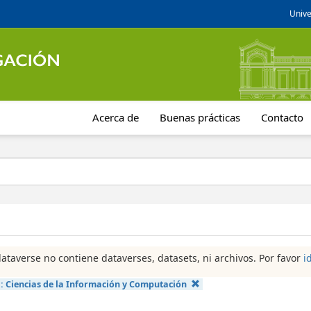
Unive
Acerca de
Buenas prácticas
Contacto
dataverse no contiene dataverses, datasets, ni archivos. Por favor
i
a:
Ciencias de la Información y Computación