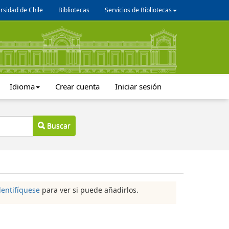
rsidad de Chile
Bibliotecas
Servicios de Bibliotecas
Idioma
Crear cuenta
Iniciar sesión
Buscar
dentifíquese
para ver si puede añadirlos.