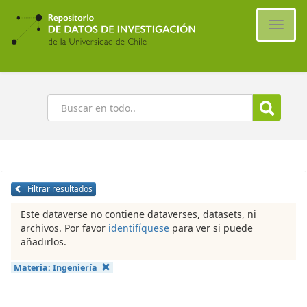
Ir
al
Cambi
contenido
naveg
principal
Buscar
Filtrar resultados
Este dataverse no contiene dataverses, datasets, ni
archivos. Por favor
identifíquese
para ver si puede
añadirlos.
Materia:
Ingeniería