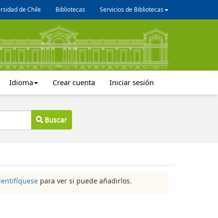
rsidad de Chile
Bibliotecas
Servicios de Bibliotecas
Idioma
Crear cuenta
Iniciar sesión
Buscar
dentifíquese
para ver si puede añadirlos.