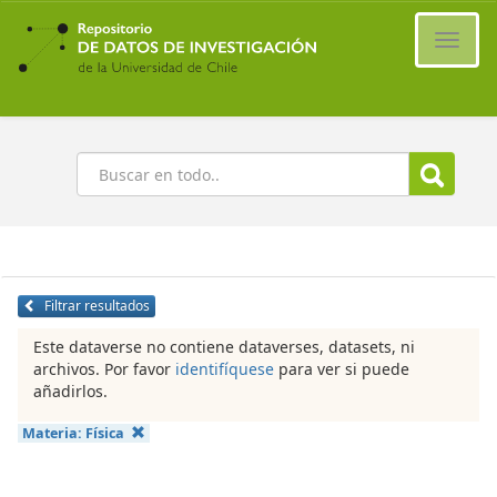
Ir
al
Cambi
contenido
naveg
principal
Buscar
Filtrar resultados
Este dataverse no contiene dataverses, datasets, ni
archivos. Por favor
identifíquese
para ver si puede
añadirlos.
Materia:
Física