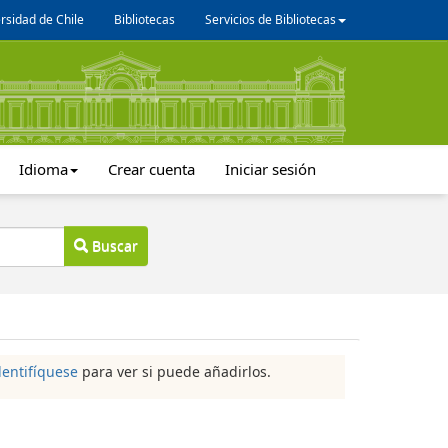
rsidad de Chile
Bibliotecas
Servicios de Bibliotecas
Idioma
Crear cuenta
Iniciar sesión
Buscar
dentifíquese
para ver si puede añadirlos.