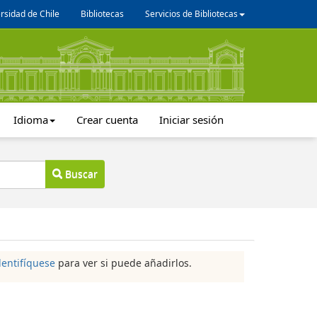
rsidad de Chile
Bibliotecas
Servicios de Bibliotecas
Idioma
Crear cuenta
Iniciar sesión
Buscar
dentifíquese
para ver si puede añadirlos.