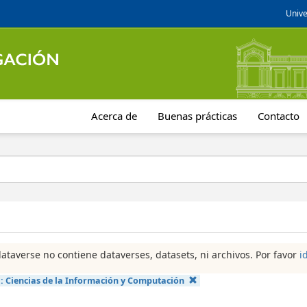
Unive
Acerca de
Buenas prácticas
Contacto
dataverse no contiene dataverses, datasets, ni archivos. Por favor
i
a:
Ciencias de la Información y Computación