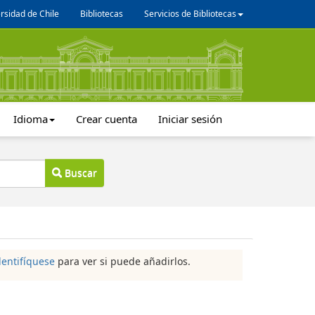
rsidad de Chile
Bibliotecas
Servicios de Bibliotecas
Idioma
Crear cuenta
Iniciar sesión
Buscar
dentifíquese
para ver si puede añadirlos.