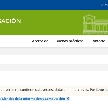
Unive
Acerca de
Buenas prácticas
Contacto
dataverse no contiene dataverses, datasets, ni archivos. Por favor
i
a:
Ciencias de la Información y Computación