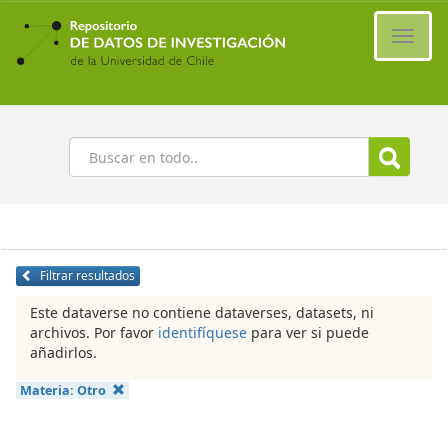
Ir
al
Cambi
contenido
naveg
principal
Buscar
Filtrar resultados
Este dataverse no contiene dataverses, datasets, ni
archivos. Por favor
identifíquese
para ver si puede
añadirlos.
Materia:
Otro