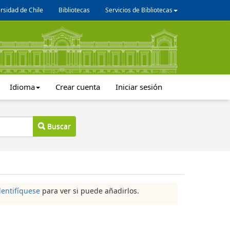
rsidad de Chile
Bibliotecas
Servicios de Bibliotecas
Idioma
Crear cuenta
Iniciar sesión
Buscar
dentifíquese
para ver si puede añadirlos.