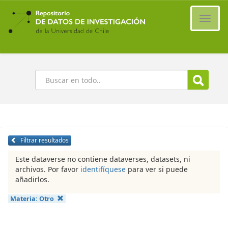
Ir
al
Cambi
contenido
naveg
principal
Buscar
Filtrar resultados
Este dataverse no contiene dataverses, datasets, ni
archivos. Por favor
identifíquese
para ver si puede
añadirlos.
Materia:
Otro