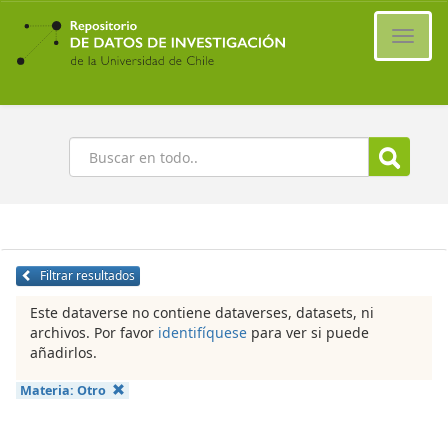
Ir
al
Cambi
contenido
naveg
principal
Buscar
Filtrar resultados
Este dataverse no contiene dataverses, datasets, ni
archivos. Por favor
identifíquese
para ver si puede
añadirlos.
Materia:
Otro