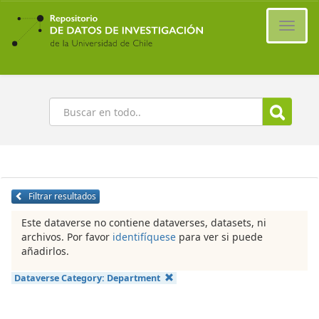
Ir
al
Cambi
contenido
naveg
principal
Buscar
Filtrar resultados
Este dataverse no contiene dataverses, datasets, ni
archivos. Por favor
identifíquese
para ver si puede
añadirlos.
Dataverse Category:
Department