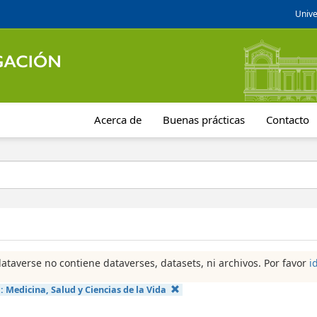
Unive
Acerca de
Buenas prácticas
Contacto
dataverse no contiene dataverses, datasets, ni archivos. Por favor
i
a:
Medicina, Salud y Ciencias de la Vida