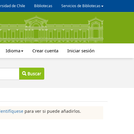
rsidad de Chile
Bibliotecas
Servicios de Bibliotecas
Idioma
Crear cuenta
Iniciar sesión
Buscar
dentifíquese
para ver si puede añadirlos.