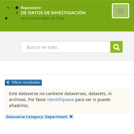
Ir
al
Cambi
contenido
naveg
principal
Buscar
Filtrar resultados
Este dataverse no contiene dataverses, datasets, ni
archivos. Por favor
identifíquese
para ver si puede
añadirlos.
Dataverse Category:
Department