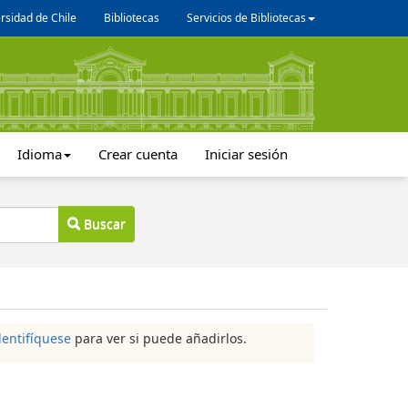
rsidad de Chile
Bibliotecas
Servicios de Bibliotecas
Idioma
Crear cuenta
Iniciar sesión
Buscar
dentifíquese
para ver si puede añadirlos.