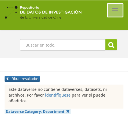
Ir
al
Cambi
contenido
naveg
principal
Buscar
Filtrar resultados
Este dataverse no contiene dataverses, datasets, ni
archivos. Por favor
identifíquese
para ver si puede
añadirlos.
Dataverse Category:
Department