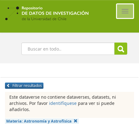
Ir
al
Cambi
contenido
naveg
principal
Buscar
Filtrar resultados
Este dataverse no contiene dataverses, datasets, ni
archivos. Por favor
identifíquese
para ver si puede
añadirlos.
Materia:
Astronomía y Astrofísica