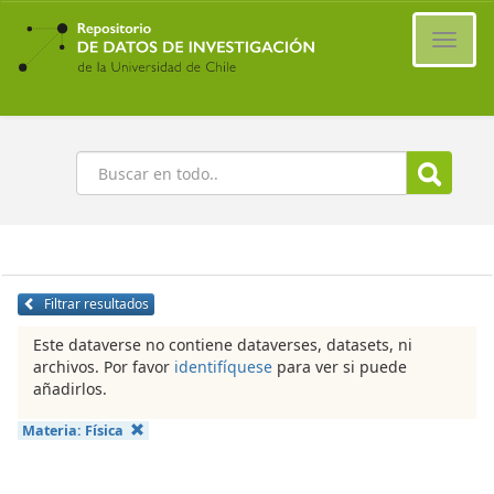
Ir
al
Cambi
contenido
naveg
principal
Buscar
Filtrar resultados
Este dataverse no contiene dataverses, datasets, ni
archivos. Por favor
identifíquese
para ver si puede
añadirlos.
Materia:
Física