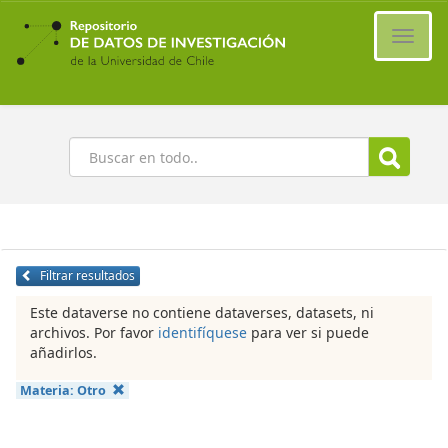
Ir
al
Cambi
contenido
naveg
principal
Buscar
Filtrar resultados
Este dataverse no contiene dataverses, datasets, ni
archivos. Por favor
identifíquese
para ver si puede
añadirlos.
Materia:
Otro