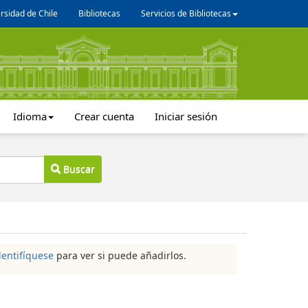
rsidad de Chile
Bibliotecas
Servicios de Bibliotecas
Idioma
Crear cuenta
Iniciar sesión
Buscar
dentifíquese
para ver si puede añadirlos.