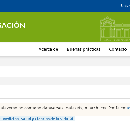
Unive
Acerca de
Buenas prácticas
Contacto
dataverse no contiene dataverses, datasets, ni archivos. Por favor
i
a:
Medicina, Salud y Ciencias de la Vida