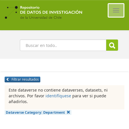
Ir
al
Cambi
contenido
naveg
principal
Buscar
Filtrar resultados
Este dataverse no contiene dataverses, datasets, ni
archivos. Por favor
identifíquese
para ver si puede
añadirlos.
Dataverse Category:
Department