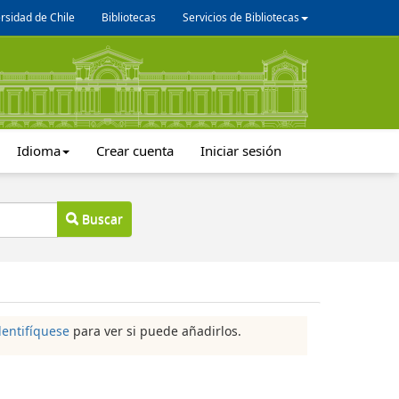
rsidad de Chile
Bibliotecas
Servicios de Bibliotecas
Idioma
Crear cuenta
Iniciar sesión
Buscar
dentifíquese
para ver si puede añadirlos.