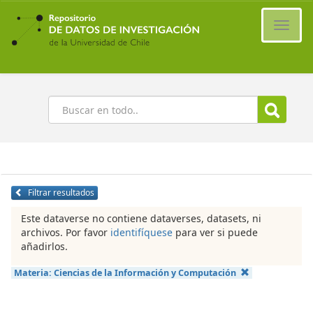
Ir
al
Cambi
contenido
naveg
principal
Buscar
Filtrar resultados
Este dataverse no contiene dataverses, datasets, ni
archivos. Por favor
identifíquese
para ver si puede
añadirlos.
Materia:
Ciencias de la Información y Computación