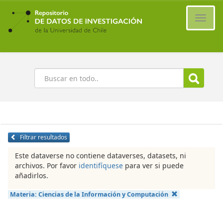
Ir
al
Cambi
contenido
naveg
principal
Buscar
Filtrar resultados
Este dataverse no contiene dataverses, datasets, ni
archivos. Por favor
identifíquese
para ver si puede
añadirlos.
Materia:
Ciencias de la Información y Computación