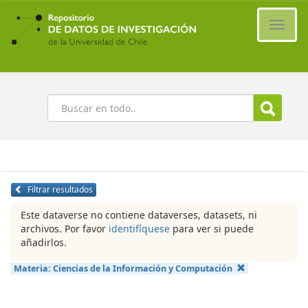
Ir
al
Cambi
contenido
naveg
principal
Buscar
Filtrar resultados
Este dataverse no contiene dataverses, datasets, ni
archivos. Por favor
identifíquese
para ver si puede
añadirlos.
Materia:
Ciencias de la Información y Computación