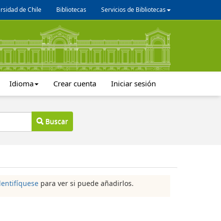
rsidad de Chile
Bibliotecas
Servicios de Bibliotecas
Idioma
Crear cuenta
Iniciar sesión
Buscar
dentifíquese
para ver si puede añadirlos.