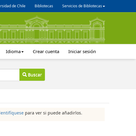
rsidad de Chile
Bibliotecas
Servicios de Bibliotecas
Idioma
Crear cuenta
Iniciar sesión
Buscar
dentifíquese
para ver si puede añadirlos.