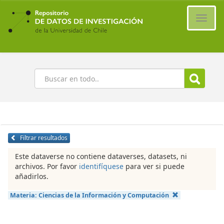
Ir
al
Cambi
contenido
naveg
principal
Buscar
Filtrar resultados
Este dataverse no contiene dataverses, datasets, ni
archivos. Por favor
identifíquese
para ver si puede
añadirlos.
Materia:
Ciencias de la Información y Computación