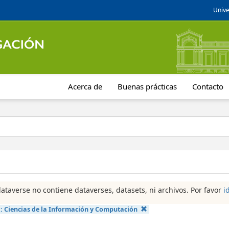
Unive
Acerca de
Buenas prácticas
Contacto
dataverse no contiene dataverses, datasets, ni archivos. Por favor
i
a:
Ciencias de la Información y Computación