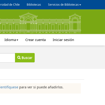
rsidad de Chile
Bibliotecas
Servicios de Bibliotecas
Idioma
Crear cuenta
Iniciar sesión
Buscar
dentifíquese
para ver si puede añadirlos.