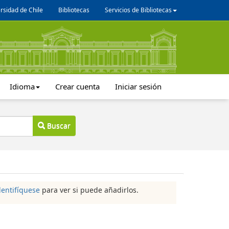
rsidad de Chile
Bibliotecas
Servicios de Bibliotecas
Idioma
Crear cuenta
Iniciar sesión
Buscar
dentifíquese
para ver si puede añadirlos.