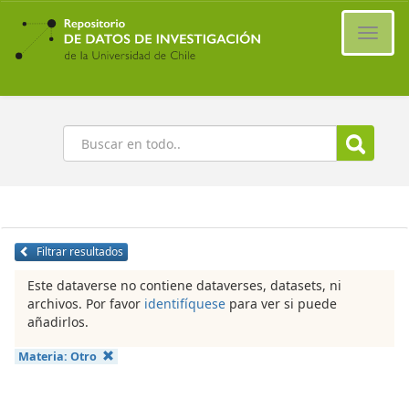
Ir
al
Cambi
contenido
naveg
principal
Buscar
Filtrar resultados
Este dataverse no contiene dataverses, datasets, ni
archivos. Por favor
identifíquese
para ver si puede
añadirlos.
Materia:
Otro