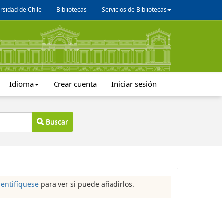
rsidad de Chile
Bibliotecas
Servicios de Bibliotecas
Idioma
Crear cuenta
Iniciar sesión
Buscar
dentifíquese
para ver si puede añadirlos.