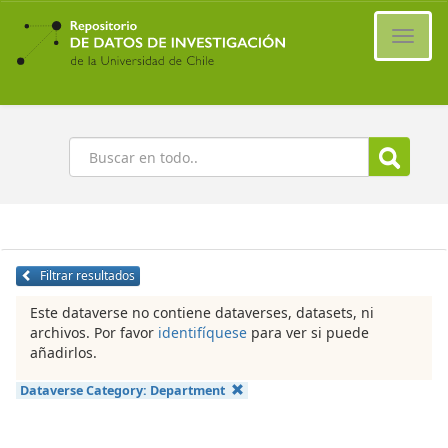
Ir
al
Cambi
contenido
naveg
principal
Buscar
Filtrar resultados
Este dataverse no contiene dataverses, datasets, ni
archivos. Por favor
identifíquese
para ver si puede
añadirlos.
Dataverse Category:
Department