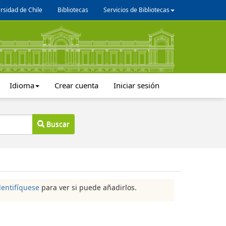
rsidad de Chile
Bibliotecas
Servicios de Bibliotecas
Idioma
Crear cuenta
Iniciar sesión
Buscar
dentifíquese
para ver si puede añadirlos.